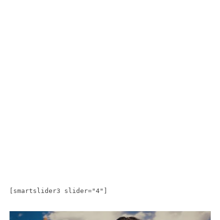
[smartslider3 slider="4"]