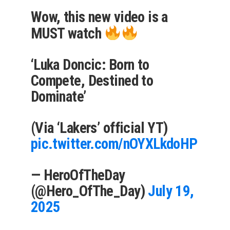
Wow, this new video is a
MUST watch
‘Luka Doncic: Born to
Compete, Destined to
Dominate’
(Via ‘Lakers’ official YT)
pic.twitter.com/nOYXLkdoHP
— HeroOfTheDay
(@Hero_OfThe_Day)
July 19,
2025