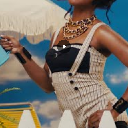
Seattle
semble en pole position. La ville n’a jamais
thousiasme y est intact. Avec une arène
NBA
-ready,
entiel marketing énorme, les arguments sont là. Et à
basket y est une religion. Alors, faut-il encore croire à
 migration des oiseaux vers le Nord-Ouest ?
, le logo des Pelicans trônait fièrement à
? Rien n’est encore acté, mais la NBA
aires. Si Zion Williamson ne devient pas
 lui, et si les fans de New Orleans ne se
 pourrait bien devenir inévitable. Au fond,
e Louisiane ?