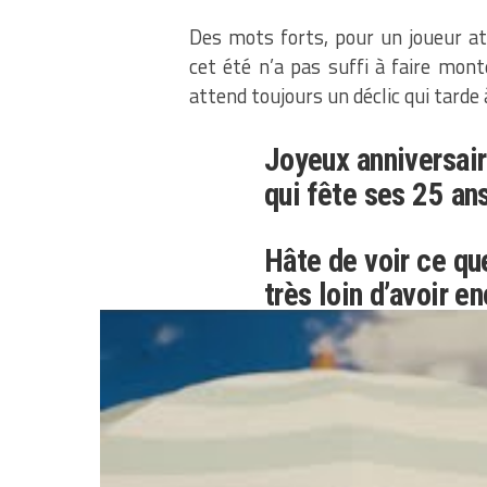
Des mots forts, pour un joueur a
cet été n’a pas suffi à faire mont
attend toujours un déclic qui tarde 
Joyeux anniversair
qui fête ses 25 an
Hâte de voir ce qu
très loin d’avoir e
vu.
pic.twitter.c
— 50 Nuances
6, 2025