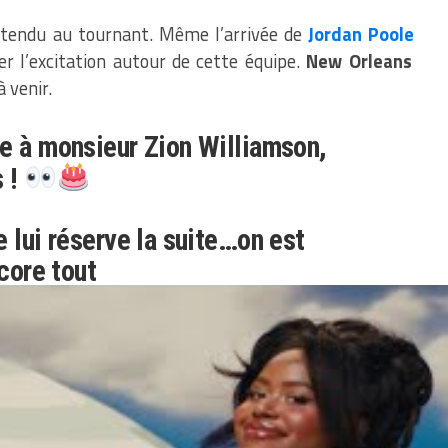
ttendu au tournant. Même l’arrivée de
Jordan Poole
er l’excitation autour de cette équipe.
New Orleans
à venir.
e à monsieur Zion Williamson,
s !
e lui réserve la suite…on est
ncore tout
om/6PK0lo4QCN
(@50NuancesDeNBA)
July