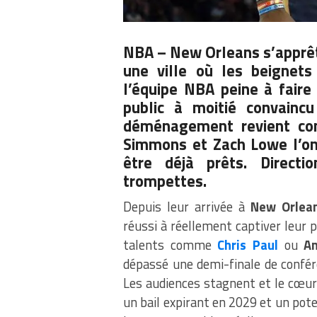
NBA – New Orleans s’apprête
une ville où les beignets
l’équipe NBA peine à faire 
public à moitié convaincu
déménagement revient comm
Simmons et Zach Lowe l’ont
être déjà prêts. Directi
trompettes.
Depuis leur arrivée à
New Orlea
réussi à réellement captiver leur
talents comme
Chris Paul
ou
A
dépassé une demi-finale de confér
Les audiences stagnent et le cœur 
un bail expirant en 2029 et un poten