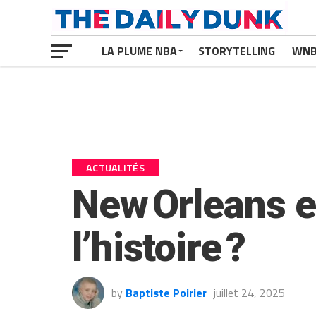
LA PLUME NBA
STORYTELLING
WN
ACTUALITÉS
New Orleans en
l’histoire ?
by
Baptiste Poirier
juillet 24, 2025