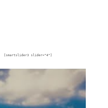
[smartslider3 slider="4"]