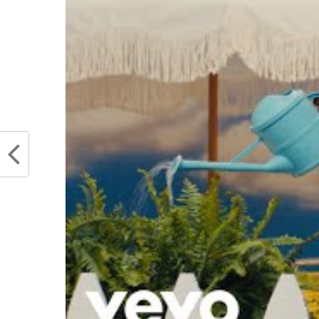
Si les
Pelicans
devaient bouger,
digéré la perte des
Sonics
et l’en
une base de fans solide et un pot
la différence de
New Orleans
, le 
un miracle cajun ou acter la future
Et si, dans quelques années
côté de la Space Needle 
n’attend pas les retardat
(enfin) ce qu’on attend de
réveillent pas la migration
qui versera une larme hors d