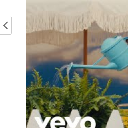
Dillon Brooks se lâche sur les
Victo
arbitres : “Ils m’ont dans le viseur
techni
tous les soirs”
saison
janvier 23, 2023
novem
Dans "Actualités"
Dans "
RELATED TOPICS
ARBITRE
EXPULSIO