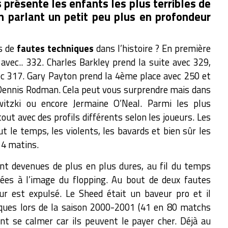
s présente les enfants les plus terribles de
en parlant un petit peu plus en profondeur
us de
fautes techniques
dans l’histoire ? En première
 avec.. 332. Charles Barkley prend la suite avec 329,
ec 317. Gary Payton prend la 4ème place avec 250 et
 Dennis Rodman. Cela peut vous surprendre mais dans
itzki ou encore Jermaine O’Neal. Parmi les plus
out avec des profils différents selon les joueurs. Les
t le temps, les violents, les bavards et bien sûr les
 4 matins.
ont devenues de plus en plus dures, au fil du temps
tées à l’image du flopping. Au bout de deux fautes
r est expulsé. Le Sheed était un baveur pro et il
iques lors de la saison 2000-2001 (41 en 80 matchs
vent se calmer car ils peuvent le payer cher. Déjà au