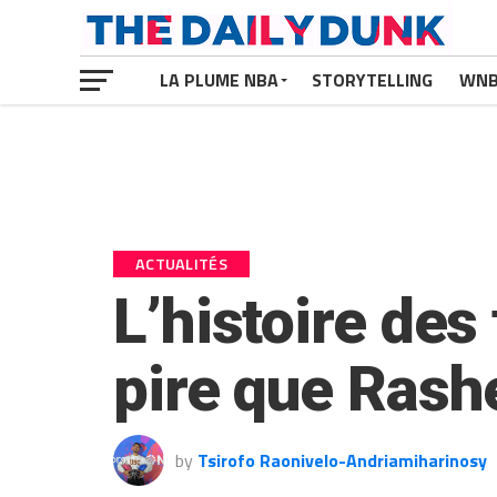
LA PLUME NBA
STORYTELLING
WN
ACTUALITÉS
L’histoire des 
pire que Rash
by
Tsirofo Raonivelo-Andriamiharinosy