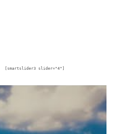
[smartslider3 slider="4"]