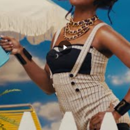
r Wembanyama prend la
Un record pour l’histoire : 31
que la plus pitoyable de la
rebonds et des fautes non sifflées
pour Jusuf Nurkic
bre 15, 2023
mars 4, 2024
Actualités"
Dans "Actualités"
N
FAUTE TECHNIQUE
NBA
RÈGLE
SUSPENSION
CLICK TO COMMENT