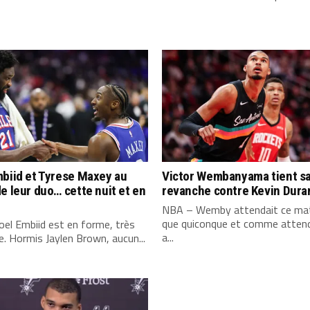
biid et Tyrese Maxey au
Victor Wembanyama tient s
e leur duo… cette nuit et en
revanche contre Kevin Dura
NBA – Wemby attendait ce mat
que quiconque et comme attend
el Embiid est en forme, très
a...
. Hormis Jaylen Brown, aucun...