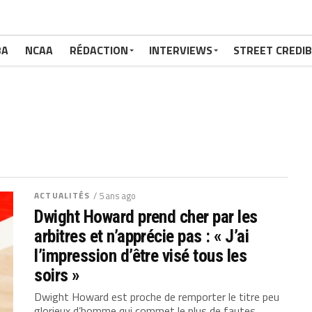
BA
NCAA
RÉDACTION
INTERVIEWS
STREET CREDIB
ACTUALITÉS
/ 5 ans ago
Dwight Howard prend cher par les
arbitres et n’apprécie pas : « J’ai
l’impression d’être visé tous les
soirs »
Dwight Howard est proche de remporter le titre peu
glorieux d’homme qui commet le plus de fautes