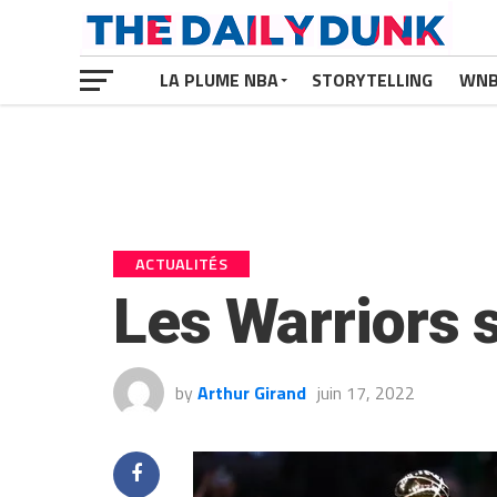
LA PLUME NBA
STORYTELLING
WN
ACTUALITÉS
Les Warriors
by
Arthur Girand
juin 17, 2022