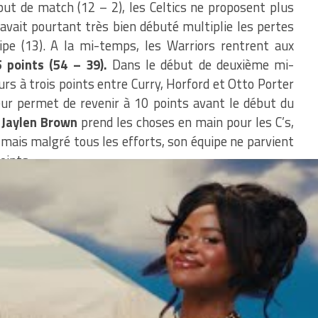
but de match (12 – 2), les Celtics ne proposent plus
avait pourtant très bien débuté multiplie les pertes
pe (13). A la mi-temps, les Warriors rentrent aux
 points (54 – 39).
Dans le début de deuxième mi-
rs à trois points entre Curry, Horford et Otto Porter
leur permet de revenir à 10 points avant le début du
. Jaylen Brown
prend les choses en main pour les C’s,
 mais malgré tous les efforts, son équipe ne parvient
oints.
m/nh442yIjGw
rriors (@warriors)
June 17,
 a répondu présent.
34 points
avec de très bons