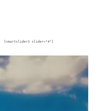
[smartslider3 slider="4"]