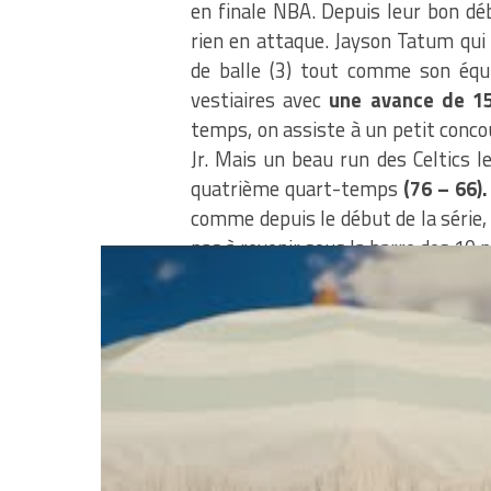
en finale NBA. Depuis leur bon dé
rien en attaque. Jayson Tatum qui 
de balle (3) tout comme son équi
vestiaires avec
une avance de 15
temps, on assiste à un petit concou
Jr. Mais un beau run des Celtics 
quatrième quart-temps
(76 – 66)
comme depuis le début de la série,
pas à revenir sous la barre des 10 p
pic.twitter.co
— Golden State Wa
2022
Stephen Curry était attendu, il