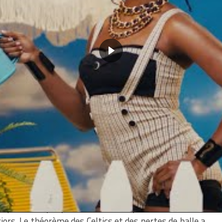
ois points. On y ajoute
7 rebonds et 7 passes
. Une
ée
par le trophée de MVP des finales
qu’il remporte
ordan Poole
(15 points),
Wiggins
(18 points) ont bien
pour Klay néanmoins. On attendait le fameux « Game 6
roit
à 5/20 au tir et 2/8 à trois points.
Mais ces
mposer ce soir dans un match maitrisé.
urry with three letters.
5IG4U0QF83
rriors (@warriors)
June 17,
 le match des
Celtics,
on pourrait le diviser en deux :
quart-temps qu’ils ont dominé, puis le reste de la
riors. Le théorème des Celtics et des pertes de balle a