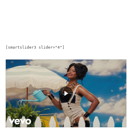
[smartslider3 slider="4"]