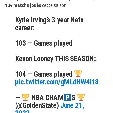
104 matchs joués
cette saison.
Kyrie Irving’s 3 year Nets
career:
103 — Games played
Kevon Looney THIS SEASON:
104 — Games played
pic.twitter.com/gMLdHW4l18
—
NBA CHAM
S
(@GoIdenState)
June 21,