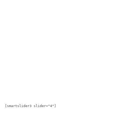
[smartslider3 slider="4"]