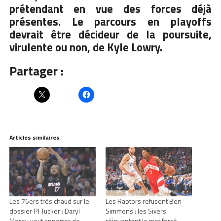
prétendant en vue des forces déjà
présentes. Le parcours en playoffs
devrait être décideur de la poursuite,
virulente ou non, de Kyle Lowry.
Partager :
Articles similaires
Les 76ers très chaud sur le
Les Raptors refusent Ben
dossier PJ Tucker : Daryl
Simmons : les Sixers
Morey veut apporter de
réinventent le mot forcé