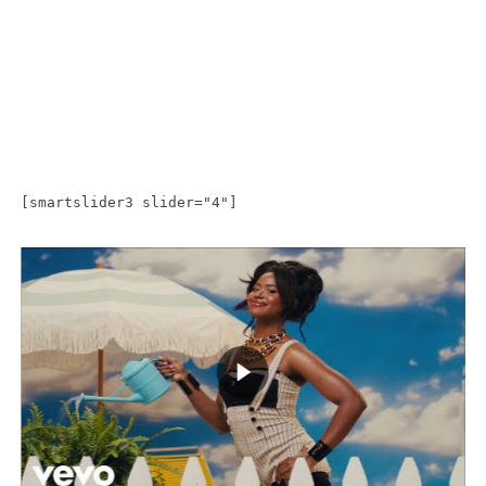
[smartslider3 slider="4"]