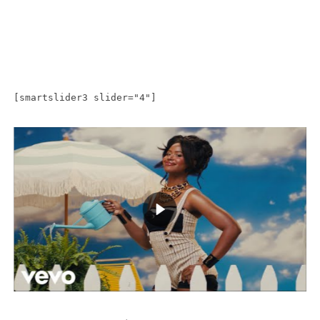
[smartslider3 slider="4"]