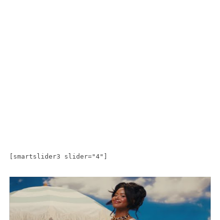
[smartslider3 slider="4"]