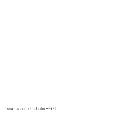
[smartslider3 slider="4"]