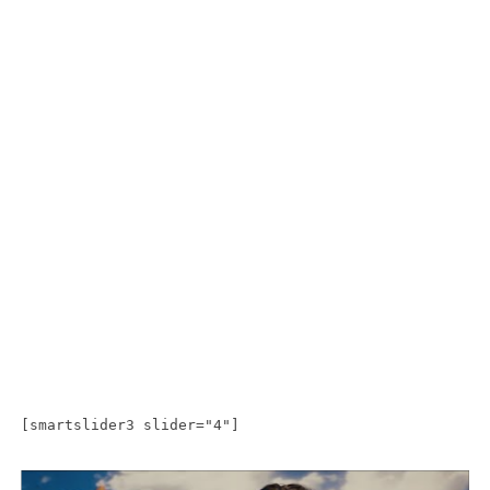
[smartslider3 slider="4"]