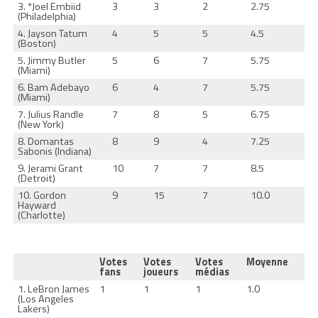
3. *Joel Embiid
3
3
2
2.75
(Philadelphia)
4. Jayson Tatum
4
5
5
4.5
(Boston)
5. Jimmy Butler
5
6
7
5.75
(Miami)
6. Bam Adebayo
6
4
7
5.75
(Miami)
7. Julius Randle
7
8
5
6.75
(New York)
8. Domantas
8
9
4
7.25
Sabonis (Indiana)
9. Jerami Grant
10
7
7
8.5
(Detroit)
10. Gordon
9
15
7
10.0
Hayward
(Charlotte)
Votes
Votes
Votes
Moyenne
fans
joueurs
médias
1. LeBron James
1
1
1
1.0
(Los Angeles
Lakers)