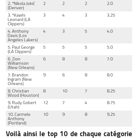
2. *Nikola Jokić
2
2
2
2.0
(Denver)
3. *Kawhi
3
4
3
3.25
Leonard (LA
Clippers)
4. Anthony
4
3
5
4.0
Davis (Los
Angeles Lakers)
5. Paul George
5
5
5
5.0
(LA Clippers)
6. Zion
6
8
8
7.0
Williamson
(New Orleans)
7. Brandon
9
6
8
8.0
Ingram (New
Orleans)
8. Christian
8
10
7
8.25
Wood (Houston)
9. Rudy Gobert
12
7
4
8.75
(Utah)
10. Carmelo
10
9
8
9.25
Anthony
(Portland)
Voilà ainsi le top 10 de chaque catégorie