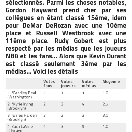
sélectionnés. Parmi les choses notables,
Gordon Hayward prend cher par ses
collègues en étant classé 15ème, idem
pour DeMar DeRozan avec une 10ème
place et Russell Westbrook avec une
11ème place. Rudy Gobert est plus
respecté par les médias que les joueurs
NBA et les fans… Alors que Kevin Durant
est classé seulement 3ème par les
médias… Voici les détails
Votes
Votes
Votes
Moyenne
fans
joueurs
médias
1. *Bradley Beal
1
1
1
1.0
(Washington)
2. *Kyrie Irving
2
2
4
2.5
(Brooklyn)
3. James Harden
3
3
3
3.0
(Brooklyn)
4. Zach LaVine
4
3
5
4.0
(Chicago)