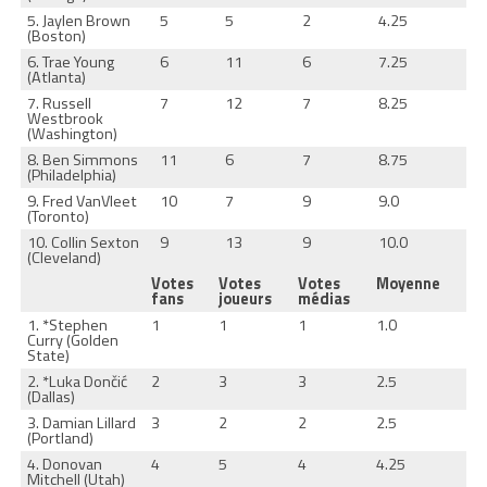
5. Jaylen Brown
5
5
2
4.25
(Boston)
6. Trae Young
6
11
6
7.25
(Atlanta)
7. Russell
7
12
7
8.25
Westbrook
(Washington)
8. Ben Simmons
11
6
7
8.75
(Philadelphia)
9. Fred VanVleet
10
7
9
9.0
(Toronto)
10. Collin Sexton
9
13
9
10.0
(Cleveland)
Votes
Votes
Votes
Moyenne
fans
joueurs
médias
1. *Stephen
1
1
1
1.0
Curry (Golden
State)
2. *Luka Dončić
2
3
3
2.5
(Dallas)
3. Damian Lillard
3
2
2
2.5
(Portland)
4. Donovan
4
5
4
4.25
Mitchell (Utah)