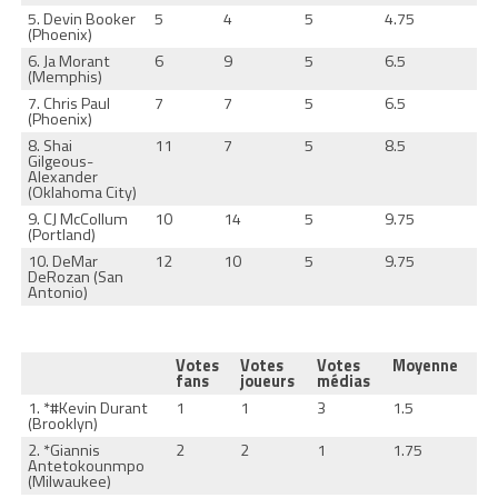
5. Devin Booker
5
4
5
4.75
(Phoenix)
6. Ja Morant
6
9
5
6.5
(Memphis)
7. Chris Paul
7
7
5
6.5
(Phoenix)
8. Shai
11
7
5
8.5
Gilgeous-
Alexander
(Oklahoma City)
9. CJ McCollum
10
14
5
9.75
(Portland)
10. DeMar
12
10
5
9.75
DeRozan (San
Antonio)
Votes
Votes
Votes
Moyenne
fans
joueurs
médias
1. *#Kevin Durant
1
1
3
1.5
(Brooklyn)
2. *Giannis
2
2
1
1.75
Antetokounmpo
(Milwaukee)