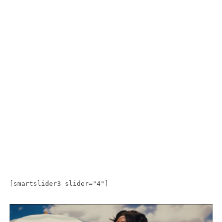
[smartslider3 slider="4"]