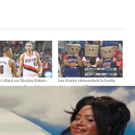
 Lillard sur Nicolas Batum :
Les Knicks réinventent la honte
e pouvais pas l’empêcher
chaque jour : défaite après avoir
iser le jeu »
mené de 28 points, New-York perd
1, 2024
le derby à cause d’un…rookie
Actualités"
février 17, 2022
Dans "Actualités"
NBA