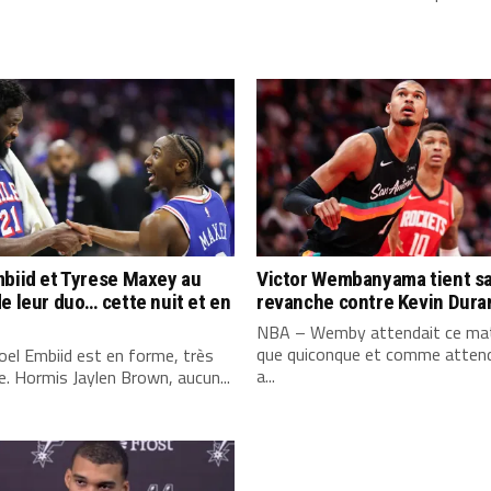
biid et Tyrese Maxey au
Victor Wembanyama tient s
e leur duo… cette nuit et en
revanche contre Kevin Dura
NBA – Wemby attendait ce mat
que quiconque et comme attend
el Embiid est en forme, très
a...
. Hormis Jaylen Brown, aucun...