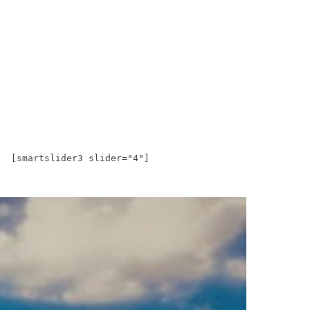
[smartslider3 slider="4"]