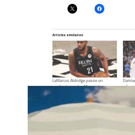
Articles similaires
LaMarcus Aldridge passe un
Damian
workout avec les Mavericks
« Je n
février 14, 2023
d’organ
Dans "Actualités"
août 2
Dans "
RELATED TOPICS
LAMARCUS ALDRIDGE