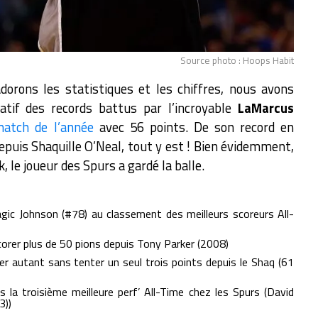
Source photo : Hoops Habit
rons les statistiques et les chiffres, nous avons
latif des records battus par l’incroyable
LaMarcus
tch de l’année
avec 56 points. De son record en
depuis Shaquille O’Neal, tout y est ! Bien évidemment,
, le joueur des Spurs a gardé la balle.
ic Johnson (#78) au classement des meilleurs scoreurs All-
scorer plus de 50 pions depuis Tony Parker (2008)
er autant sans tenter un seul trois points depuis le Shaq (61
s la troisième meilleure perf’ All-Time chez les Spurs (David
3))