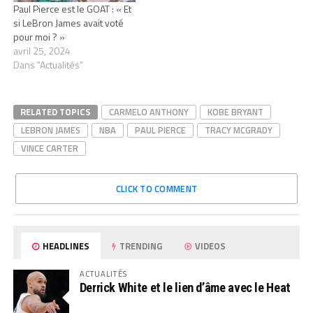
Paul Pierce est le GOAT : « Et
si LeBron James avait voté
pour moi ? »
avril 25, 2024
Dans "Actualités"
RELATED TOPICS
CARMELO ANTHONY
KOBE BRYANT
LEBRON JAMES
NBA
PAUL PIERCE
TRACY MCGRADY
VINCE CARTER
CLICK TO COMMENT
HEADLINES
TRENDING
VIDEOS
ACTUALITÉS
Derrick White et le lien d’âme avec le Heat