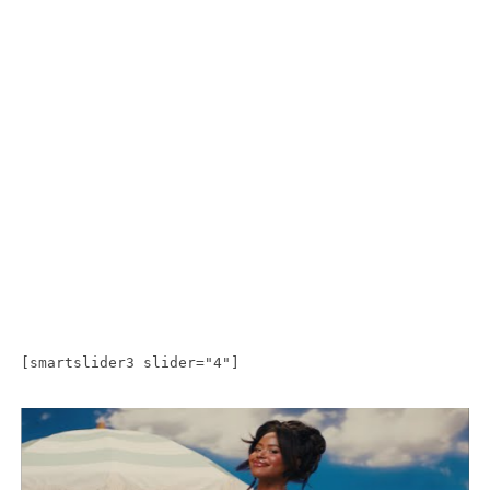
[smartslider3 slider="4"]