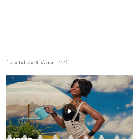
[smartslider3 slider="4"]