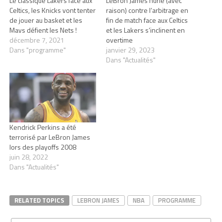
Le classique Lakers face aux
LeBron James hurle (avec
Celtics, les Knicks vont tenter
raison) contre l’arbitrage en
de jouer au basket et les
fin de match face aux Celtics
Mavs défient les Nets !
et les Lakers s’inclinent en
décembre 7, 2021
overtime
Dans "programme"
janvier 29, 2023
Dans "Actualités"
Kendrick Perkins a été
terrorisé par LeBron James
lors des playoffs 2008
juin 28, 2022
Dans "Actualités"
RELATED TOPICS
LEBRON JAMES
NBA
PROGRAMME