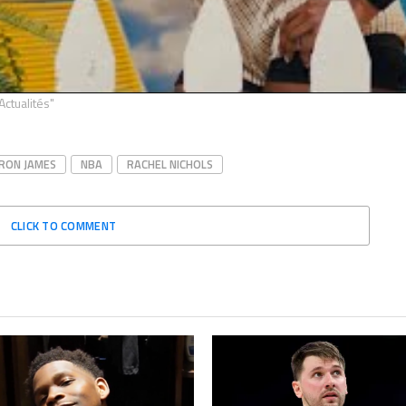
umentaire de haute voltige :
LeBron James et Dwyane Wade
x prend possession de la
auraient poussé James Harden à
m Team avec Lebron James
briser le big 3 du Thunder
ane Wade à la prod
juin 27, 2022
9, 2022
Dans "Actualités"
Actualités"
RON JAMES
NBA
RACHEL NICHOLS
CLICK TO COMMENT