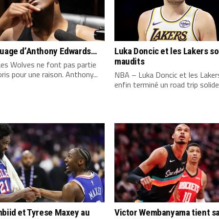
quage d’Anthony Edwards…
Luka Doncic et les Lakers s
maudits
es Wolves ne font pas partie
ris pour une raison. Anthony...
NBA – Luka Doncic et les Laker
enfin terminé un road trip solide,
biid et Tyrese Maxey au
Victor Wembanyama tient s