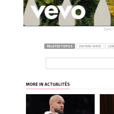
La réflexion sincère de Dwyane
Un doc
Wade sur la longévité de LeBron
Netfli
juillet 30, 2024
Redee
Dans "Actualités"
et Dwy
août 1
Dans "
RELATED TOPICS
DWYANE WADE
LEB
MORE IN ACTUALITÉS