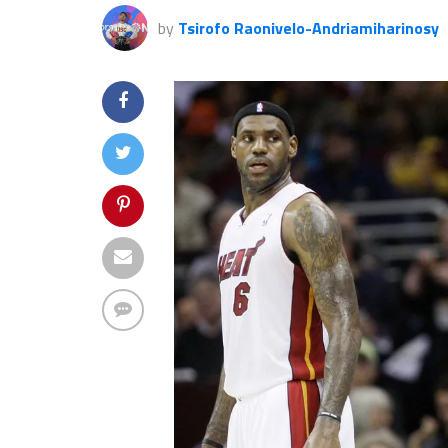
by
Tsirofo Raonivelo-Andriamiharinosy