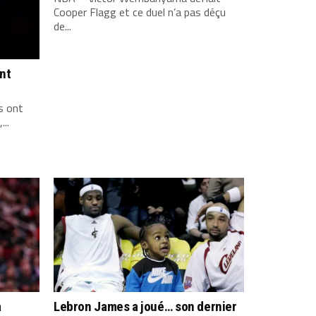
Cooper Flagg et ce duel n’a pas déçu
de...
ont
s ont
...
a
Lebron James a joué… son dernier