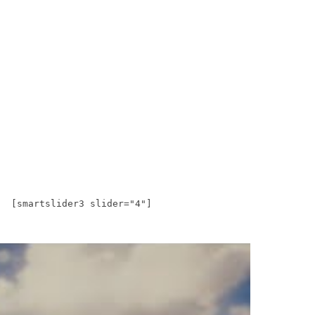
[smartslider3 slider="4"]