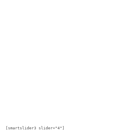
[smartslider3 slider="4"]