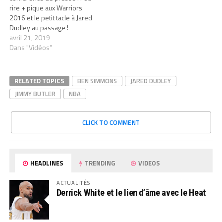
rire + pique aux Warriors
2016 et le petit tacle à Jared
Dudley au passage !
avril 21, 2019
Dans "Vidéos"
RELATED TOPICS
BEN SIMMONS
JARED DUDLEY
JIMMY BUTLER
NBA
CLICK TO COMMENT
HEADLINES
TRENDING
VIDEOS
ACTUALITÉS
Derrick White et le lien d’âme avec le Heat