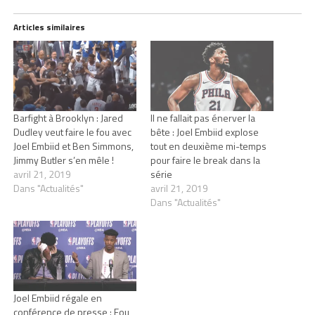
Articles similaires
Barfight à Brooklyn : Jared
Il ne fallait pas énerver la
Dudley veut faire le fou avec
bête : Joel Embiid explose
Joel Embiid et Ben Simmons,
tout en deuxième mi-temps
Jimmy Butler s’en mêle !
pour faire le break dans la
avril 21, 2019
série
Dans "Actualités"
avril 21, 2019
Dans "Actualités"
Joel Embiid régale en
conférence de presse : Fou