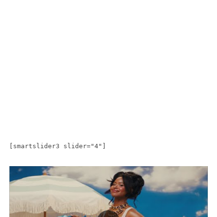
[smartslider3 slider="4"]