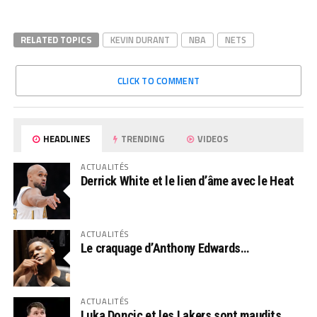
RELATED TOPICS
KEVIN DURANT
NBA
NETS
CLICK TO COMMENT
HEADLINES
TRENDING
VIDEOS
ACTUALITÉS
Derrick White et le lien d’âme avec le Heat
ACTUALITÉS
Le craquage d’Anthony Edwards…
ACTUALITÉS
Luka Doncic et les Lakers sont maudits