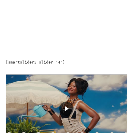
[smartslider3 slider="4"]