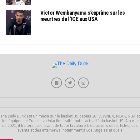
Victor Wembanyama s’exprime sur les
meurtres de l’ICE aux USA
The Daily Dunk est un média sur le basket US depuis 2017, WNBA, NCAA, NBA et
les équipes de France, la rédaction traite toute l'actualité du basket US. A partir
de 2025, il traitera dorénavant de toute la culture US à travers des articles, des
events et des interviews, notamment à Los Angeles et ouais