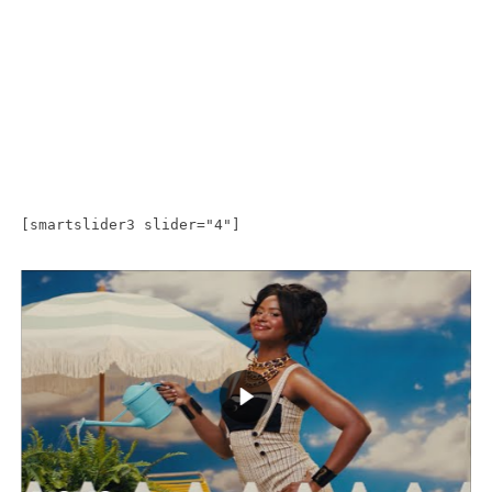
[smartslider3 slider="4"]