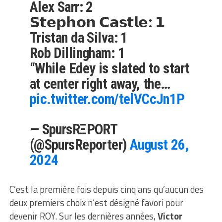
Alex Sarr: 2
𝗦𝘁𝗲𝗽𝗵𝗼𝗻 𝗖𝗮𝘀𝘁𝗹𝗲: 𝟭
Tristan da Silva: 1
Rob Dillingham: 1
“While Edey is slated to start
at center right away, the…
pic.twitter.com/telVCcJn1P
— SpursRΞPORT
(@SpursReporter)
August 26,
2024
C’est la première fois depuis cinq ans qu’aucun des
deux premiers choix n’est désigné favori pour
devenir ROY. Sur les dernières années,
Victor