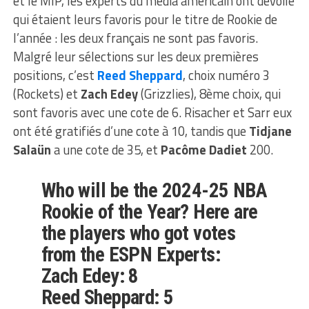
et le MIP, les experts du média américain ont dévoilé
qui étaient leurs favoris pour le titre de Rookie de
l’année : les deux français ne sont pas favoris.
Malgré leur sélections sur les deux premières
positions, c’est
Reed Sheppard
, choix numéro 3
(Rockets) et
Zach Edey
(Grizzlies), 8ème choix, qui
sont favoris avec une cote de 6. Risacher et Sarr eux
ont été gratifiés d’une cote à 10, tandis que
Tidjane
Salaün
a une cote de 35, et
Pacôme Dadiet
200.
Who will be the 2024-25 NBA
Rookie of the Year? Here are
the players who got votes
from the ESPN Experts:
Zach Edey: 8
Reed Sheppard: 5