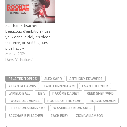
Zaccharie Risacher a
beaucoup d’ambition « Les
yeux dans le ciel, les pieds
sur terre, on voit toujours
plus haut »
avril 7, 2025
Dans "Actualités"
RELATED TOPICS
ALEX SARR
ANTHONY EDWARDS
ATLANTA HAWKS
CADE CUNNINGHAM
EVAN FOURNIER
LAMELO BALL
NBA
PACÔME DADIET
REED SHEPPARD
ROOKIE DE L'ANNÉE
ROOKIE OF THE YEAR
TIDJANE SALAÜN
VICTOR WEMBANYAMA
WASHINGTON WIZARDS
ZACCHARIE RISACHER
ZACH EDEY
ZION WILIAMSON