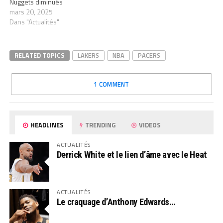
Nuggets diminués
mars 20, 2025
Dans "Actualités"
RELATED TOPICS
LAKERS
NBA
PACERS
1 COMMENT
HEADLINES
TRENDING
VIDEOS
ACTUALITÉS
Derrick White et le lien d’âme avec le Heat
ACTUALITÉS
Le craquage d’Anthony Edwards…