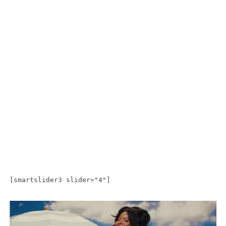
[smartslider3 slider="4"]