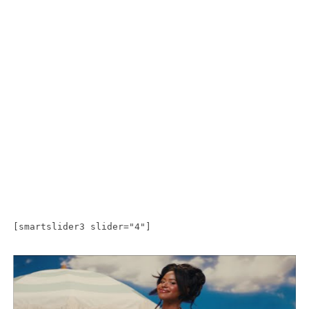
[smartslider3 slider="4"]