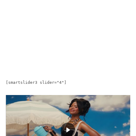
[smartslider3 slider="4"]