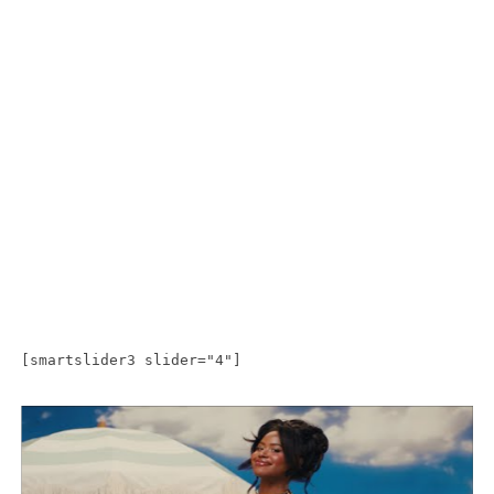
[smartslider3 slider="4"]