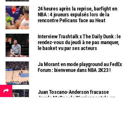
24 heures après la reprise, barfight en
NBA : 4 joueurs expulsés lors de la
rencontre Pelicans face au Heat
Interview Trashtalk x The Daily Dunk : le
rendez-vous du jeudi à ne pas manquer,
le basket vu par ses acteurs
Ja Morant en mode playground au FedEx
Forum : bienvenue dans NBA 2K23 !
Juan Toscano-Anderson fracasse
Javale McGee : le Warrior postule au
poster de l’année avec cet assassinat !!!
Le poster de la nuit : Cody Martin
désintègre le cercle, il aurait dû faire de