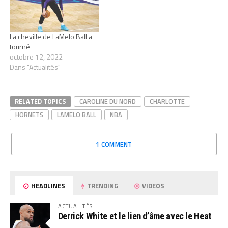
La cheville de LaMelo Ball a
tourné
octobre 12, 2022
Dans "Actualités"
RELATED TOPICS
CAROLINE DU NORD
CHARLOTTE
HORNETS
LAMELO BALL
NBA
1 COMMENT
HEADLINES
TRENDING
VIDEOS
ACTUALITÉS
Derrick White et le lien d’âme avec le Heat