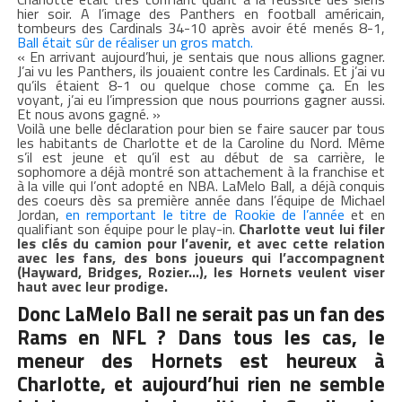
hier soir. A l’image des Panthers en football américain,
tombeurs des Cardinals 34-10 après avoir été menés 8-1,
Ball était sûr de réaliser un gros match.
« En arrivant aujourd’hui, je sentais que nous allions gagner.
J’ai vu les Panthers, ils jouaient contre les Cardinals. Et j’ai vu
qu’ils étaient 8-1 ou quelque chose comme ça. En les
voyant, j’ai eu l’impression que
nous pourrions gagner aussi.
Et nous avons gagné. »
Voilà une belle déclaration pour bien se faire saucer par tous
les habitants de Charlotte et de la Caroline du Nord. Même
s’il est jeune et qu’il est au début de sa carrière, le
sophomore a déjà montré son attachement à la franchise et
à la ville qui l’ont adopté en NBA. LaMelo Ball, a déjà conquis
des coeurs dès sa première année dans l’équipe de Michael
Jordan,
en remportant le titre de Rookie de l’année
et en
qualifiant son équipe pour le play-in.
Charlotte veut lui filer
les clés du camion pour l’avenir, et avec cette relation
avec les fans, des bons joueurs qui l’accompagnent
(Hayward, Bridges, Rozier…), les Hornets veulent viser
haut avec leur prodige.
Donc LaMelo Ball ne serait pas un fan des
Rams en NFL ? Dans tous les cas, le
meneur des Hornets est heureux à
Charlotte, et aujourd’hui rien ne semble