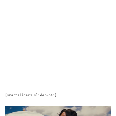
[smartslider3 slider="4"]