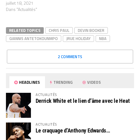
juillet 18, 2021
Dans "Actualités"
RELATED TOPICS
CHRIS PAUL
DEVIN BOOKER
GIANNIS ANTETOKOUNMPO
JRUE HOLIDAY
NBA
2 COMMENTS
HEADLINES
TRENDING
VIDEOS
ACTUALITÉS
Derrick White et le lien d’âme avec le Heat
ACTUALITÉS
Le craquage d’Anthony Edwards…