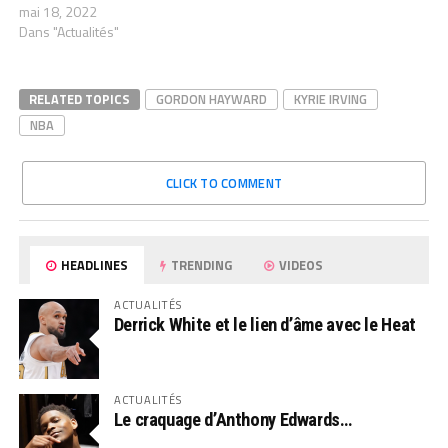
mai 18, 2022
Dans "Actualités"
RELATED TOPICS
GORDON HAYWARD
KYRIE IRVING
NBA
CLICK TO COMMENT
HEADLINES
TRENDING
VIDEOS
ACTUALITÉS
Derrick White et le lien d’âme avec le Heat
ACTUALITÉS
Le craquage d’Anthony Edwards…