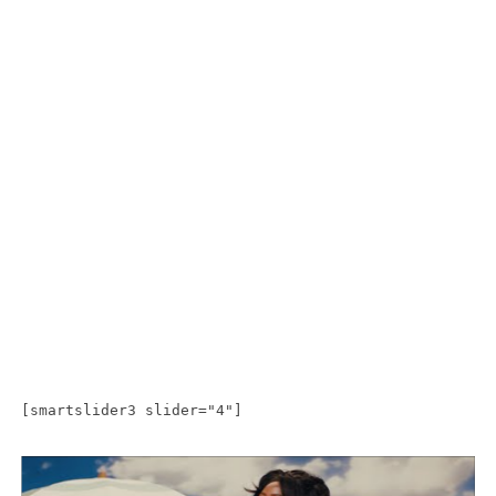
[smartslider3 slider="4"]