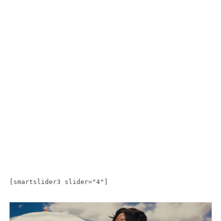
[smartslider3 slider="4"]