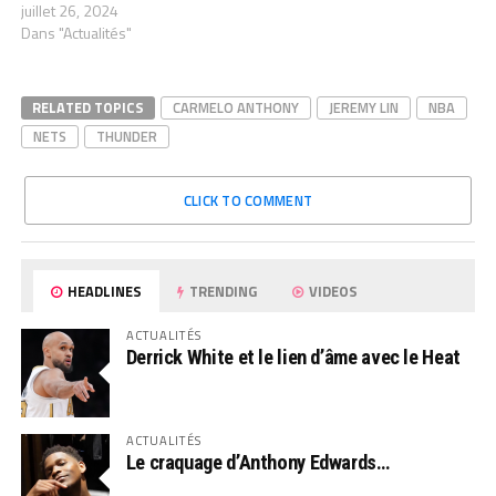
juillet 26, 2024
Dans "Actualités"
RELATED TOPICS
CARMELO ANTHONY
JEREMY LIN
NBA
NETS
THUNDER
CLICK TO COMMENT
HEADLINES
TRENDING
VIDEOS
ACTUALITÉS
Derrick White et le lien d’âme avec le Heat
ACTUALITÉS
Le craquage d’Anthony Edwards…