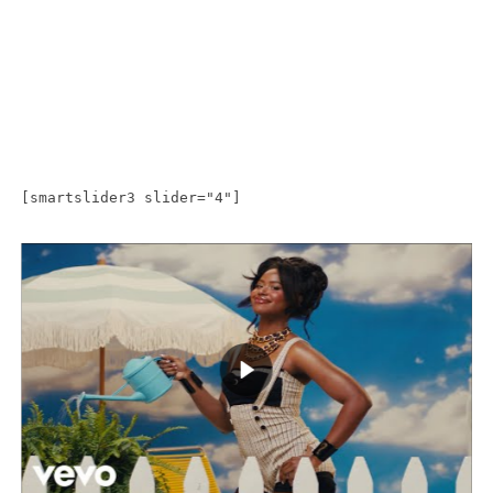
[smartslider3 slider="4"]