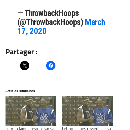
— ThrowbackHoops
(@ThrowbackHoops)
March
17, 2020
Partager :
Articles similaires
Lebron James revient sur sa
Lebron James revient sur sa