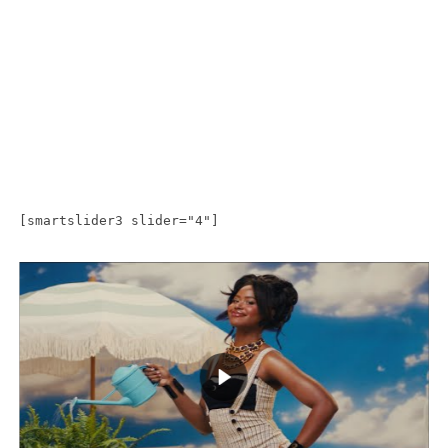
[smartslider3 slider="4"]