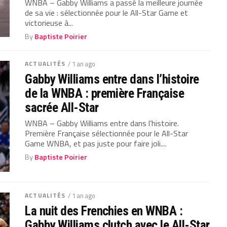
WNBA – Gabby Williams a passé la meilleure journée
de sa vie : sélectionnée pour le All-Star Game et
victorieuse à...
By
Baptiste Poirier
ACTUALITÉS
/ 1 an ago
Gabby Williams entre dans l’histoire
de la WNBA : première Française
sacrée All-Star
WNBA – Gabby Williams entre dans l’histoire.
Première Française sélectionnée pour le All-Star
Game WNBA, et pas juste pour faire joli....
By
Baptiste Poirier
ACTUALITÉS
/ 1 an ago
La nuit des Frenchies en WNBA :
Gabby Williams clutch avec le All-Star