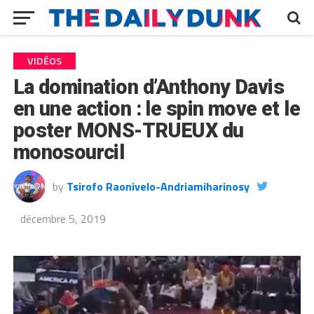
VIDÉOS
La domination d’Anthony Davis
en une action : le spin move et le
poster MONS-TRUEUX du
monosourcil
by
Tsirofo Raonivelo-Andriamiharinosy
décembre 5, 2019