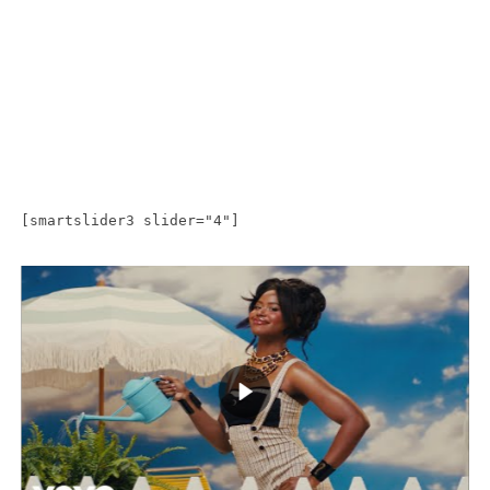
[smartslider3 slider="4"]