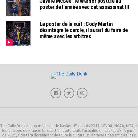
Javale McGee : le Warrior postule au
poster de l’année avec cet assassinat !!!
Le poster de la nuit : Cody Martin
désintègre le cercle, il aurait dû faire de
même avec les arbitres
The Daily Dunk est un média sur le basket US depuis 2017, WNBA, NCAA, NBA et
les équipes de France, la rédaction traite toute l'actualité du basket US. A partir
de 2025, il traitera dorénavant de toute la culture US à travers des articles, des