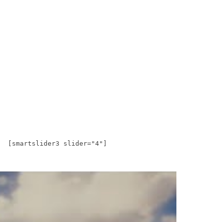
[smartslider3 slider="4"]