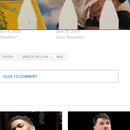
e West remonte la pente
Delonte West est au plus mal,
à l’aide de Mark Cuban et
l’ancien NBAer serait à présent
 même au basket !
SDF…
bre 6, 2020
août 26, 2019
Actualités"
Dans "Actualités"
C RIVERS
JAMEER NELSON
NBA
CLICK TO COMMENT