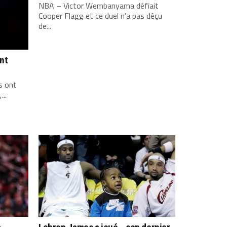
NBA – Victor Wembanyama défiait
Cooper Flagg et ce duel n’a pas déçu
de...
ont
s ont
...