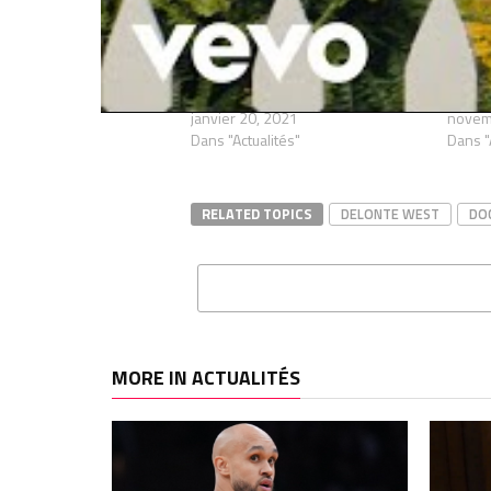
Delonte West a trouvé du travail :
Delont
merci à Mark Cuban, c’est la belle
grâce 
histoire du jour !
rejoue
janvier 20, 2021
novem
Dans "Actualités"
Dans "
RELATED TOPICS
DELONTE WEST
DO
MORE IN ACTUALITÉS