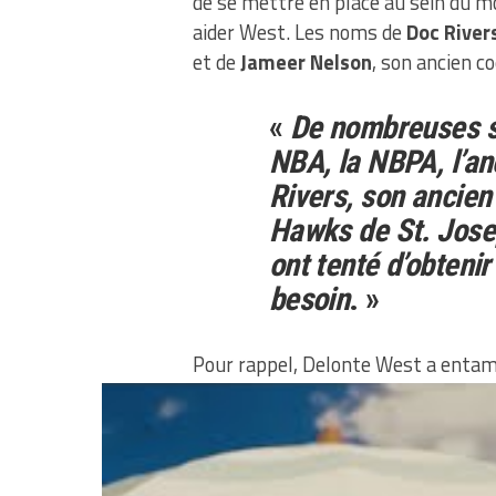
de se mettre en place au sein du m
aider West. Les noms de
Doc River
et de
Jameer Nelson
, son ancien c
«
De nombreuses s
NBA, la NBPA, l’an
Rivers, son ancien 
Hawks de St. Josep
ont tenté d’obtenir
besoin
. »
Pour rappel, Delonte West a entamé
en 24e position par les Boston Celti
matchs répartis entre Seattle, Clev
44,8% au tir, 2.9 rebonds et 3.6 pa
Ligue, West aura cumulé plus de 16 