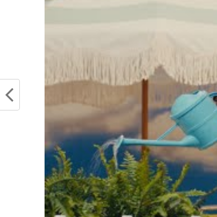
somme conséquente mais qui est d’
Delonte West est au plus b
physiquement. La possible a
joueurs ou d’autres acteurs 
Espérons qu’elle puisse per
vie normale.
Partager :
Articles similaires