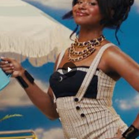
or et déjà partie en fumée depuis bien longtemps.
as que ce soit mentalement ou
ide venant de la NBA, du syndicat des
de la ligue est en tout cas la bienvenue.
mettre à West de retrouver la paix et une