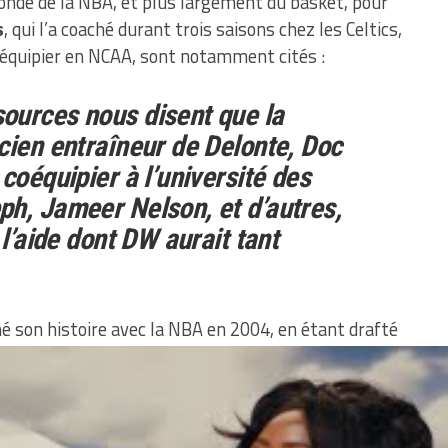
onde de la NBA, et plus largement du basket, pour
s
, qui l’a coaché durant trois saisons chez les Celtics,
oéquipier en NCAA, sont notamment cités :
ources nous disent que la
cien entraîneur de Delonte, Doc
coéquipier à l’université des
h, Jameer Nelson, et d’autres,
 l’aide dont DW aurait tant
 son histoire avec la NBA en 2004, en étant drafté
cs. Au cours de sa carrière, il aura disputé 432
eland, Dallas et donc Boston et tourné à 9.7 points à
sses de moyenne. En tant que joueur de la grande
millions de dollars de gains en huit saisons. Une