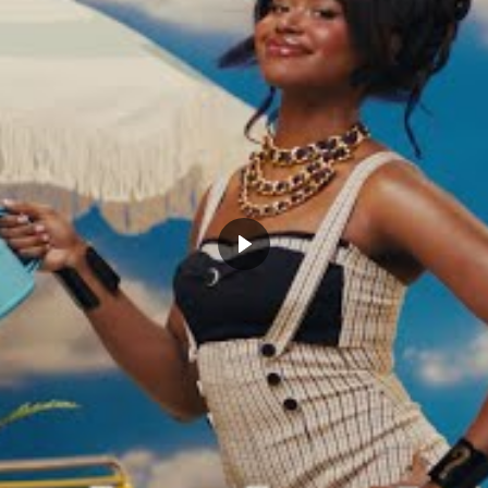
a suivante : comment les Celtics ont-ils pu perdre ? Il
mais Boston tenait ce match entre leurs mains et a
t 48 minutes. Pour entamer la rencontre, les
presque 20 points dès le 1er quart-temps. Ils ont
-temps et le panier à 3 points de George Hill pour
-temps, sera finalement déterminant. La fatigue a t-
nt la rencontre Dennis Schroder est rentré protocole
c seulement 8 joueurs. En verve au 1er quart-temps,
our seulement 11 unités le reste du match mais celui
mme Jayson Tatum. JT a raté énormément de shoots,
 19 points dans le dernier acte et lors des 5 dernières
t qu’un shoot…
tum termineront la rencontre à 25 points
, on notera les 17 points de Jrue Holiday
lier les 16 unités de Bobby Portis.