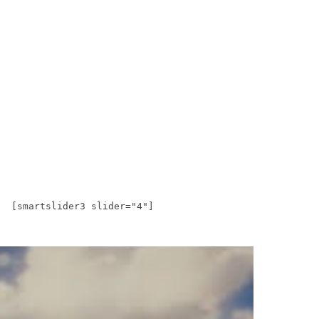
[smartslider3 slider="4"]