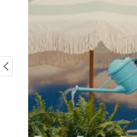
La grande question à se poser est l
ne faut rien enlever à Milwaukee 
oublié qu’une rencontre durai
hommes d’Ime Udoka ont mené de 
globalement dominé la première mi
revenir à 15 points après 2 quart
elle eu son mot à dire ? Juste ava
covid et les Celtics ont joué ave
Jaylen Brown inscrit 14 points… p
qui s’est vraiment craqué se no
parfois seul. Boston n’inscrira que
minutes, les Celtics ne marqueron
Jaylen Brown et Jayson Ta
pendant que chez les locaux
et Khris Middleton, sans oub