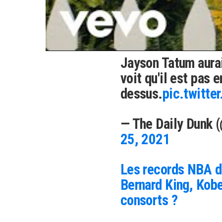
Giannis est trop fo
l'année c'est pas l
8/25
Jayson Tatum aurai
voit qu'il est pas e
dessus.
pic.twitt
— The Daily Dunk 
25, 2021
Les records NBA de
Bernard King, Kob
consorts ?