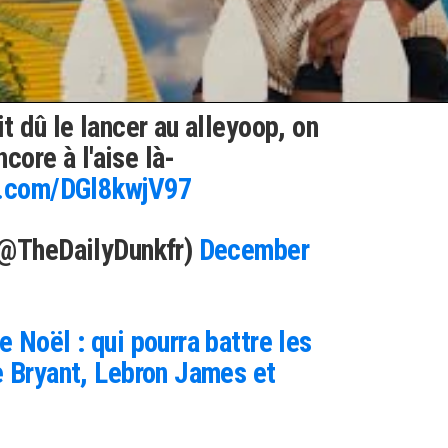
rt !! Être le défenseur de
imiter son adversaire direct à
t dû le lancer au alleyoop, on
ncore à l'aise là-
er.com/DGl8kwjV97
(@TheDailyDunkfr)
December
 Noël : qui pourra battre les
e Bryant, Lebron James et