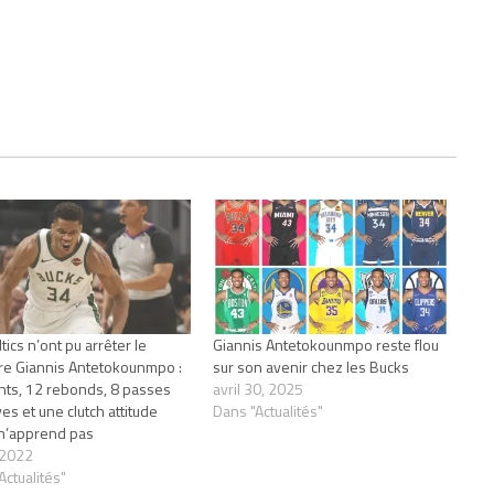
tics n’ont pu arrêter le
Giannis Antetokounmpo reste flou
e Giannis Antetokounmpo :
sur son avenir chez les Bucks
nts, 12 rebonds, 8 passes
avril 30, 2025
es et une clutch attitude
Dans "Actualités"
n’apprend pas
 2022
Actualités"