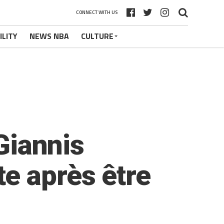
CONNECT WITH US
ILITY
NEWS NBA
CULTURE
 Giannis
e après être