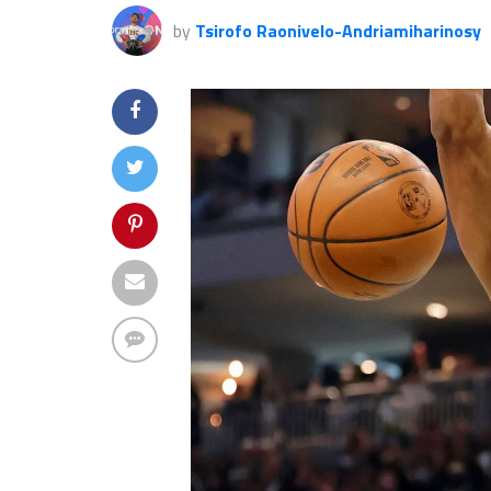
by
Tsirofo Raonivelo-Andriamiharinosy