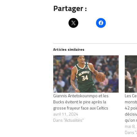
Partager :
Articles similaires
Giannis Antetokounmpo et les
Les Cel
Bucks évitent le pire après la
monstr
grosse frayeur face aux Celtics
42 poi
avril 11, 2024
décisiv
Dans "Actualités"
qu’on 
mai 8,
Dans "