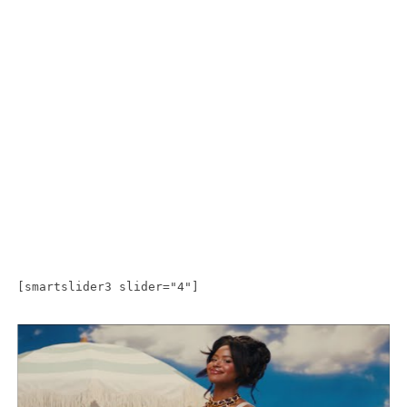
[smartslider3 slider="4"]