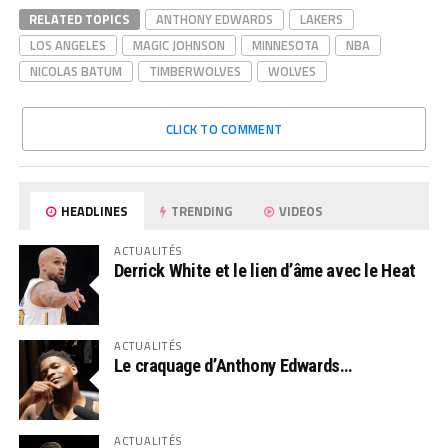
RELATED TOPICS
ANTHONY EDWARDS
LAKERS
LOS ANGELES
MAGIC JOHNSON
MINNESOTA
NBA
NICOLAS BATUM
TIMBERWOLVES
WOLVES
CLICK TO COMMENT
HEADLINES
TRENDING
VIDEOS
ACTUALITÉS
Derrick White et le lien d’âme avec le Heat
ACTUALITÉS
Le craquage d’Anthony Edwards…
ACTUALITÉS