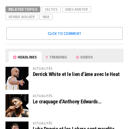
RELATED TOPICS
CELTICS
ENES KANTER
KEMBA WALKER
NBA
CLICK TO COMMENT
HEADLINES
TRENDING
VIDEOS
ACTUALITÉS
Derrick White et le lien d’âme avec le Heat
ACTUALITÉS
Le craquage d’Anthony Edwards…
ACTUALITÉS
Luka Doncic et les Lakers sont maudits