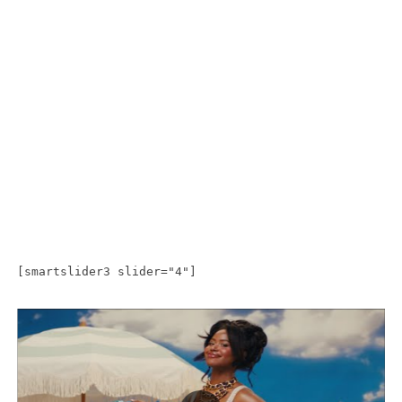
[smartslider3 slider="4"]