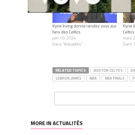
Kyrie Irving donne rendez vous aux
Kyrie 
fans des Celtics
Celtics
juin 10, 2024
mars 2
Dans "Actualités"
Dans "
RELATED TOPICS
BOSTON CELTICS
DA
LEBRON JAMES
NBA
NBA FINALS
P
MORE IN ACTUALITÉS