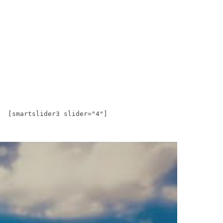
[smartslider3 slider="4"]