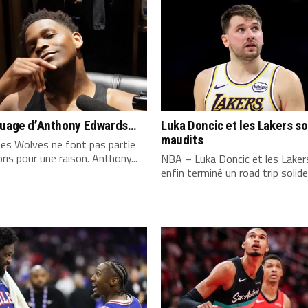
quage d’Anthony Edwards…
Luka Doncic et les Lakers s
maudits
es Wolves ne font pas partie
ris pour une raison. Anthony...
NBA – Luka Doncic et les Laker
enfin terminé un road trip solide,