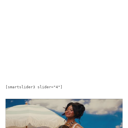
[smartslider3 slider="4"]