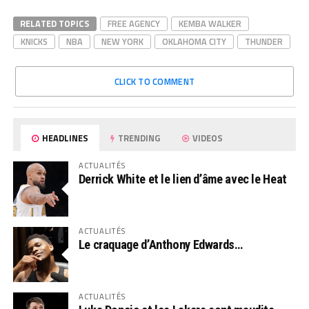
RELATED TOPICS
FREE AGENCY
KEMBA WALKER
KNICKS
NBA
NEW YORK
OKLAHOMA CITY
THUNDER
CLICK TO COMMENT
HEADLINES
TRENDING
VIDEOS
ACTUALITÉS
Derrick White et le lien d’âme avec le Heat
ACTUALITÉS
Le craquage d’Anthony Edwards…
ACTUALITÉS