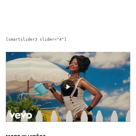
[smartslider3 slider="4"]