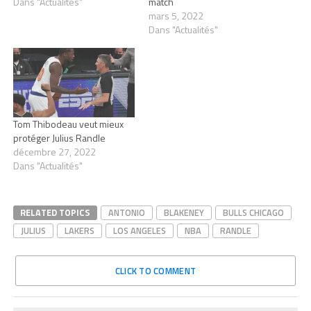
Dans "Actualités"
match
mars 5, 2022
Dans "Actualités"
Tom Thibodeau veut mieux
protéger Julius Randle
décembre 27, 2022
Dans "Actualités"
RELATED TOPICS
ANTONIO
BLAKENEY
BULLS CHICAGO
JULIUS
LAKERS
LOS ANGELES
NBA
RANDLE
CLICK TO COMMENT