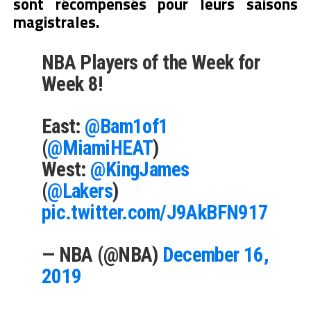
sont récompensés pour leurs saisons
magistrales.
NBA Players of the Week for
Week 8!
East:
@Bam1of1
(
@MiamiHEAT
)
West:
@KingJames
(
@Lakers
)
pic.twitter.com/J9AkBFN917
— NBA (@NBA)
December 16,
2019