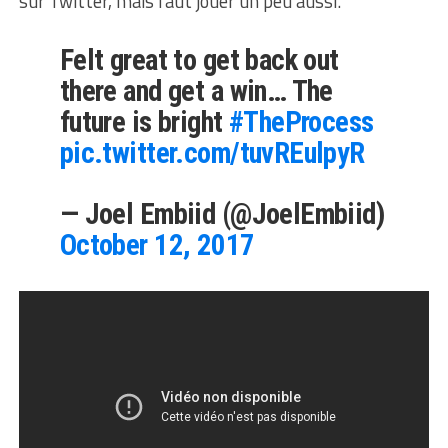
sur Twitter, mais faut jouer un peu aussi.
Felt great to get back out
there and get a win… The
future is bright
#TheProcess
pic.twitter.com/tuvREulpyR
— Joel Embiid (@JoelEmbiid)
October 12, 2017