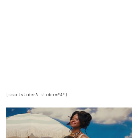
[smartslider3 slider="4"]