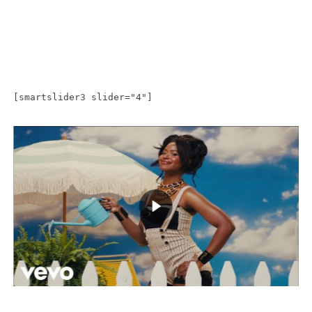
[smartslider3 slider="4"]