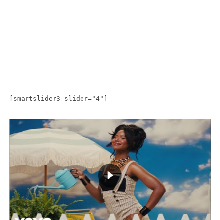
[smartslider3 slider="4"]