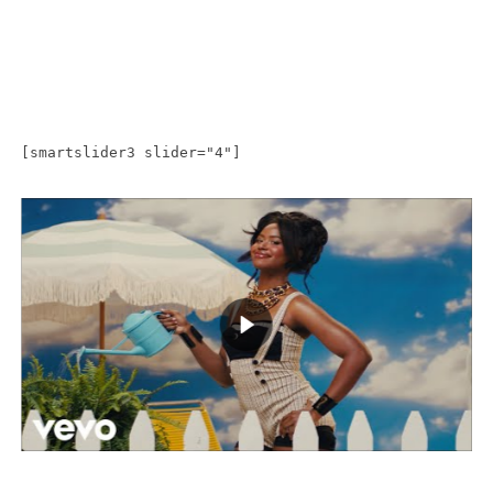
[smartslider3 slider="4"]