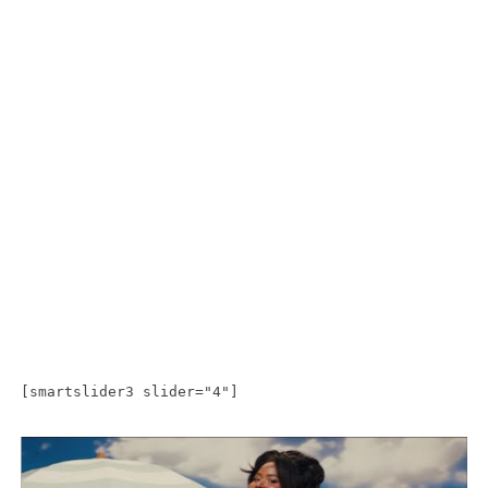
[smartslider3 slider="4"]