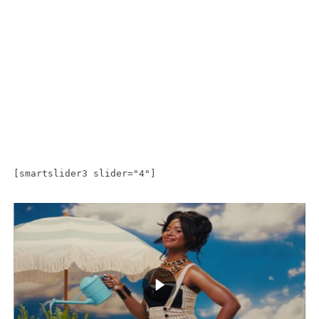
[smartslider3 slider="4"]