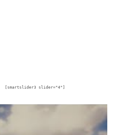
[smartslider3 slider="4"]