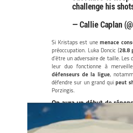
challenge his shots
— Callie Caplan (
Si Kristaps est une
menace cons
préoccupation. Luka Doncic (
28.8 
d’être un adversaire de taille. Le
leur duo fonctionne à merveill
défenseurs de la ligue
, notam
défendre sur un grand qui
peut s
Porzingis.
On aura un début de répons
match de la série. Si les Cl
risque de leur poser quelq
Partager :