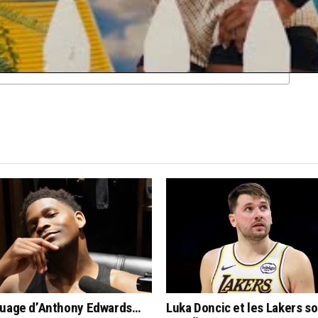
KAWHI LEONARD
KRISTAPS PORZINGIS
NBA
CLICK TO COMMENT
quage d’Anthony Edwards…
Luka Doncic et les Lakers s