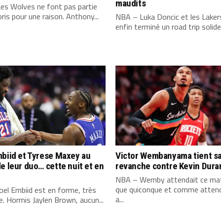
maudits
es Wolves ne font pas partie
ris pour une raison. Anthony...
NBA – Luka Doncic et les Laker
enfin terminé un road trip solide,
biid et Tyrese Maxey au
Victor Wembanyama tient s
e leur duo… cette nuit et en
revanche contre Kevin Dura
NBA – Wemby attendait ce mat
que quiconque et comme attend
el Embiid est en forme, très
a...
. Hormis Jaylen Brown, aucun...