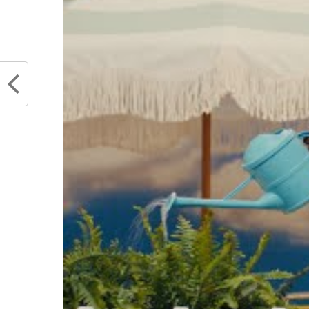
Articles similaires
Finales NBA 2024 : Une chance
Le ret
pour Luka Doncic et Kristaps
fera-i
Porzingis de régler leurs différends
des Cel
?
juin 2
juin 4, 2024
Dans "
Dans "Actualités"