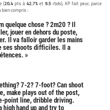
e (
20.4
pts à
42.7%
et
9.5
rbds), KP fait peur, parce
a bien compris :
2m quelque chose ? 2m20 ? Il
ler, jouer en dehors du poste,
r. Il va falloir garder les mains
e ses shoots difficiles. Il a
étences. »
ething? 7-2? 7-foot? Can shoot
le, make plays out of the post,
-point line, dribble driving.
a high hand up and try to