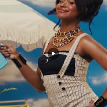
our de Kristaps Porzingis
Est-ce que Kawhi Leonard sera
l pencher la balance en faveur
présent pour le match 2 ?
tics ?
avril 23, 2024
, 2024
Dans "Actualités"
Actualités"