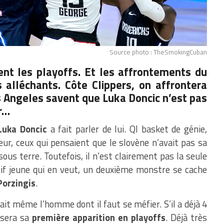
Source photo : TheSmokingCuban
ment les playoffs. Et les affrontements du
 alléchants. Côte Clippers, on affrontera
os Angeles savent que Luka Doncic n’est pas
er…
Luka Doncic
a fait parler de lui. QI basket de génie,
ur, ceux qui pensaient que le slovène n’avait pas sa
us terre. Toutefois, il n’est clairement pas la seule
ctif jeune qui en veut, un deuxième monstre se cache
Porzingis
.
rait même l’homme dont il faut se méfier. S’il a déjà 4
 sera sa
première apparition en playoffs
. Déjà très