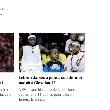
s ont
...
a
Lebron James a joué… son dernier
nt
match à Cleveland ?
ch plus
NBA – Une blessure de Luka Doncic,
u, cela
seulement 11 points pour Lebron
James, Bronny...