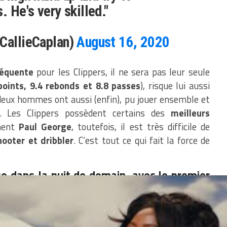
. He's very skilled."
@CallieCaplan)
August 16, 2020
équente
pour les Clippers, il ne sera pas leur seule
points, 9.4 rebonds et 8.8 passes
), risque lui aussi
s deux hommes ont aussi (enfin), pu jouer ensemble et
e. Les Clippers possèdent certains des
meilleurs
ment
Paul George
, toutefois, il est très difficile de
hooter et dribbler
. C’est tout ce qui fait la force de
e dans la nuit de demain, avec le premier
ippers comptent aller jusqu’au titre, Dallas
ues problèmes de parcours…